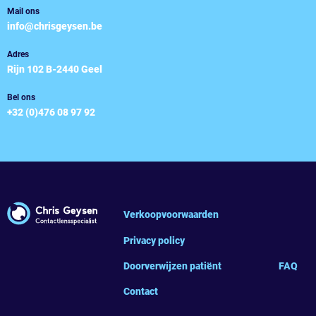
Mail ons
info@chrisgeysen.be
Adres
Rijn 102 B-2440 Geel
Bel ons
+32 (0)476 08 97 92
Verkoopvoorwaarden
Privacy policy
Doorverwijzen patiënt
FAQ
Contact