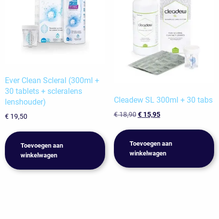
Ever Clean Scleral (300ml +
30 tablets + scleralens
Cleadew SL 300ml + 30 tabs
lenshouder)
Oorspronkelijke
Huidige
€
18,90
€
15,95
€
19,50
prijs
prijs
was:
is:
Toevoegen aan
€ 18,90.
€ 15,95.
Toevoegen aan
winkelwagen
winkelwagen