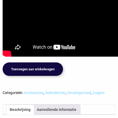
Fitizy
Toevoegen aan winkelwagen
inzet
hulp
+
Scleral
Categorieën:
Accessoires
,
Scleralenzen
,
Uncategorized
,
Zuigers
Vented
Cup
Beschrijving
Aanvullende informatie
aantal