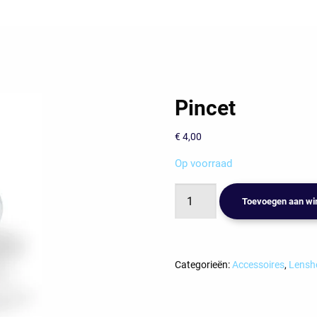
Pincet
€
4,00
Op voorraad
Pincet
Toevoegen aan wi
aantal
Categorieën:
Accessoires
,
Lensh