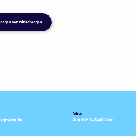
oegen aan winkelwagen
Adres
isgeysen.be
Rijn 102 B-2440 Geel