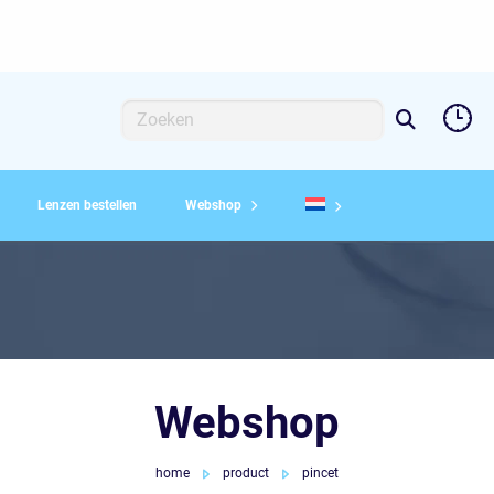
Zoeken
Zoeken
naar:
Lenzen bestellen
Webshop
Webshop
home
product
pincet