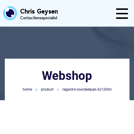
Webshop
home
product
regard-k-voordeelpak-3x120ml