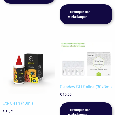
prijs
prijs
was:
is:
Toevoegen aan
€ 18,90.
€ 15,95.
winkelwagen
Cleadew SLi Saline (30x8ml)
€
15,00
Oté Clean (40ml)
Toevoegen aan
€
12,50
winkelwagen