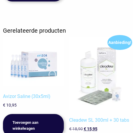
Gerelateerde producten
Aanbieding!
Avizor Saline (30x5ml)
€
10,95
Cleadew SL 300ml + 30 tabs
Toevoegen aan
Oorspronkelijke
Huidige
winkelwagen
€
18,90
€
15,95