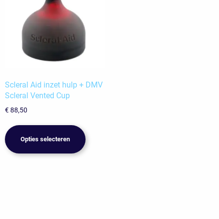
Scleral Aid inzet hulp + DMV
Scleral Vented Cup
€
88,50
Dit
product
Opties selecteren
heeft
meerdere
variaties.
Deze
optie
kan