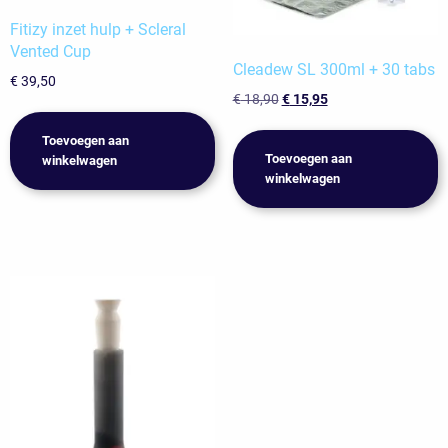
Fitizy inzet hulp + Scleral
Vented Cup
Cleadew SL 300ml + 30 tabs
€
39,50
Oorspronkelijke
Huidige
€
18,90
€
15,95
prijs
prijs
was:
is:
Toevoegen aan
Toevoegen aan
€ 18,90.
€ 15,95.
winkelwagen
winkelwagen