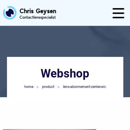
Webshop
home
product
lens-abonnement-zenlensrc