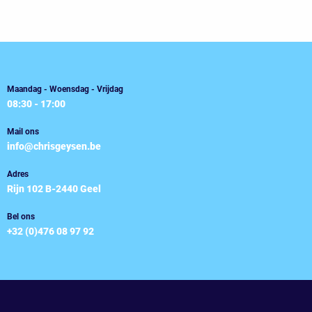
gekozen
worden
op
de
productpagina
Maandag - Woensdag - Vrijdag
08:30 - 17:00
Mail ons
info@chrisgeysen.be
Adres
Rijn 102 B-2440 Geel
Bel ons
+32 (0)476 08 97 92