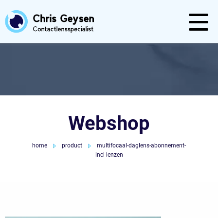
Webshop
home
product
multifocaal-daglens-abonnement-
incl-lenzen