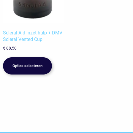
Scleral Aid inzet hulp + DMV
Scleral Vented Cup
€
88,50
Dit
product
Opties selecteren
heeft
meerdere
variaties.
Deze
optie
kan
gekozen
worden
op