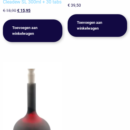
Cleadew SL 300ml + 30 tabs
€
39,50
Oorspronkelijke
Huidige
€
18,90
€
15,95
prijs
prijs
was:
is:
Toevoegen aan
Toevoegen aan
€ 18,90.
€ 15,95.
winkelwagen
winkelwagen