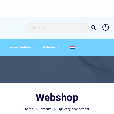
Zoeken
Zoeken
naar:
Lenzen bestellen
Webshop
Webshop
home
product
rgp-easy-abonnement