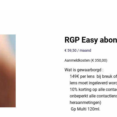
RGP Easy abo
€
59,50
/ maand
Aanmeldkosten (
€
350,00
)
Wat is gewaarborgd :
149€ per lens bij breuk of
lens moet ingeleverd wor
10% korting op alle conta
onbeperkt alle contactlen
heraanmetingen)
Gp Multi 120ml.