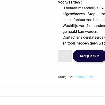
Voorwaarden :
U betaalt maandelijks u
afgeschreven. Stopt u me
er een factuur van het re
Wachttijd van 4 maanden 
gemaakt kan worden.
Contactlens gerelateerde
en tools hebben geen wach
RGP
Schrijf je nu in
Easy
abonnement
aantal
Categorie:
Uncategorized