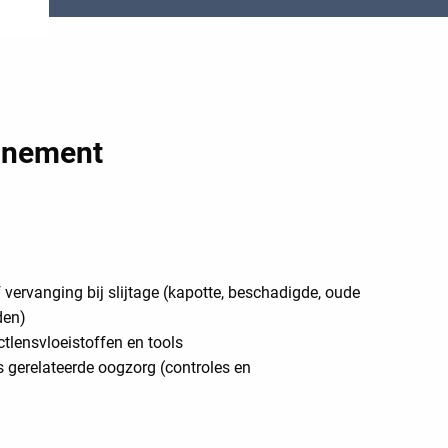
nnement
 vervanging bij slijtage (kapotte, beschadigde, oude
den)
ctlensvloeistoffen en tools
s gerelateerde oogzorg (controles en